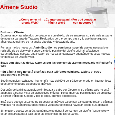
Amene Studio
¿Cómo tener mi
¿Cuanto cuesta mi
¿Por qué contratar
propia Web?
Página Web?
con nosotros?
Estimado Cliente:
Estamos muy agradecidos de colaborar con el éxito de su empresa, su sitio web es parte
de nuestra cartera de Trabajos Realizados pero el tiempo pasa y lo que hace algunos
años era actual hoy se ha vuelto obsoleto y desactualizado.
Por este motivo nosotros,
AménEstudio
nos permitimos sugerirle que es necesario un
rediseño de su sitio web, conservando lo positivo del diseño original, añadiendo
características nuevas, una imagen de marca actualizada y adaptándonos a las nuevas
tendencias en Diseño Web.
Estas son algunas de las razones por las que consideramos necesario el Rediseño
Web:
• Su página web no está diseñada para teléfonos celulares, tablets y otros
dispositivos móviles.
Según estudios realizados, hoy en día más del 60% del tráfico generado en internet llega
directamente desde dispositivos móviles.
Después de la última actualización llevada a cabo por Google, si su página web no está
adaptada para ser vista en dispositivos móviles, tienes muchas posibilidades de empezar
a perder tráfico de Google y por lo tanto, clientes potenciales.
Está claro que los usuarios de dispositivos móviles ya se han cansado de llegar a páginas
web que no están preparadas ni para visualizarse ni para navegar desde sus aparatos.
Si no quiere quedarse atrás, su página web deberá contar con un diseño Responsive y
estar preparada para satisfacer las exigencias de los usuarios.