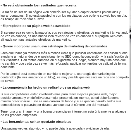
• No está obteniendo los resultados que necesita
La razón de ser de su página web debería ser ayudar a captar clientes potenciales y
lograr contactos. Si no está satisfecho con los resultados que obtiene su web hoy en día,
es tiempo de rediseñar su web.
• El propósito de su página web ha cambiado
Si su empresa es como la mayoría, sus estrategias y objetivos de marketing irán variando
de vez en cuando, es una buena idea revisar de vez en cuando si su página web está
alineada con sus actuales objetivos de marketing.
• Quiere incorporar una nueva estrategia de marketing de contenidos
Creo que todos ya tenemos más o menos claro que publicar contenidos de calidad puede
ayudarte a mejorar desde el posicionamiento SEO como la conversión y la satisfacción de
tus visitantes. Con tantos cambios en el algoritmo de Google, siempre hay una cosa que
no cambia y que cada vez se ve más reforzada: publicar contenidos de calidad de forma
constante.
Por lo tanto si está pensando en cambiar o mejorar tu estrategia de marketing de
contenidos (tal vez añadiendo un blog), es muy posible que necesite un rediseño completo
de tu web.
• La competencia ha hecho un rediseño de su página web
Si sus competidores están invirtiendo más para tener mejores páginas web, mejor
posicionamiento y en definitiva una mejor presencia en internet, usted debería como
mínimo preocuparse. Esto es una carrera de fondo y si se quedas parado, todos sus
competidores lo pasarán por delante aunque sea el número uno del mercado.
Tener una gran imagen y una buena presencia en internet no está únicamente al alcance
de las grandes empresas.
• Las herramientas se han quedado obsoletas
Una página web es algo vivo y no puede dejarla aparcada y olvidarse de ella.