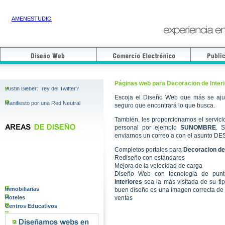
AMENESTUDIO
Páginas web para Decoracion de Inter
Justin Bieber: ´rey del Twitter?
Escoja el Diseño Web que más se aju
Manifiesto por una Red Neutral
seguro que encontrará lo que busca.
El buscador es clave: Una guerra
También, les proporcionamos el servic
virtual por el primer lugar
personal por ejemplo
SUNOMBRE
. S
enviarnos un correo a con el asunto 
Sr. Presidente Rafael Correa
Delgado
Completos portales para
Decoracion de 
Rediseño con estándares
FIFA y Google se asocian para
ayudar a los aficionados a celebrar
Mejora de la velocidad de carga
el Mundial
Diseño Web con tecnologia de pun
Interiores
sea la más visitada de su ti
Reguladores de privacidad vigilan
Inmobiliarias
buen diseño es una imagen correcta de 
Facebook y sitios sociales
Hoteles
ventas
C´mo subir videos en YouTube
Centros Educativos
Instituciones Cristianas
Los usuarios del sitio YouTube est´n
Agencias de Modelos