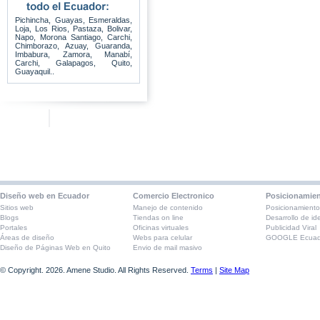
entre los 18 y 49 a´os
Profesionales
Industrias
Pichincha, Guayas, Esmeraldas,
Google Latitude y Google Earth 5
Loja, Los Rios, Pastaza, Bolivar,
Centros Médicos
Napo, Morona Santiago, Carchi,
Google Earth se actualiza para
Agencias de Modelos
Chimborazo, Azuay, Guaranda,
mostrar el despues del terremoto en
Imbabura, Zamora, Manabí,
Exportador Importador
Haiti
Carchi, Galapagos, Quito,
Tiendas de Mascotas
Guayaquil..
Google prev´ abrir mercado en el
Arquitectura, Ingenieria
Ecuador
Arte, galerias y fotografia
Academias de Belleza
Como posicionar una pagina web en
Negocios, Emprendedores
los buscadores
Restaurantes, Caf´s
Compra y venta de Autos
Medios de Comunicacion
Venta de Computadores
Entretenimiento
Decoracion de Interiores
Diseño web en Ecuador
Comercio Electronico
Posicionamie
Alta Costura, Moda
Sitios web
Manejo de contenido
Posicionamiento
Florerias, Regalos
Blogs
Tiendas on line
Desarrollo de id
Joyeria
Portales
Oficinas virtuales
Publicidad Viral
Áreas de diseño
Webs para celular
GOOGLE Ecuad
Abogados, Juridicos
Diseño de Páginas Web en Quito
Envio de mail masivo
Musica, Artistas
Agencias de Seguridad
© Copyright.
2026. Amene Studio. All Rights Reserved.
Terms
|
Site Map
Transportes
Agencias de Viajes
Operadoras de Turismo
Instituciones Públicas